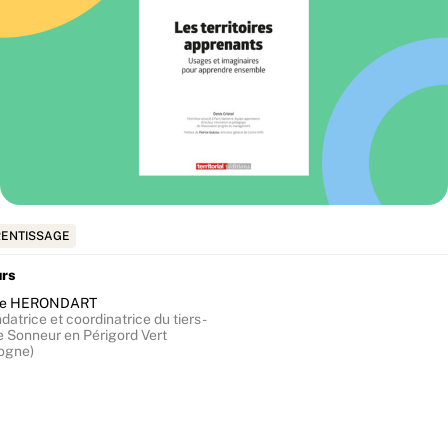
ENTISSAGE
urs
tte HERONDART
atrice et coordinatrice du tiers-
e Sonneur en Périgord Vert
ogne)