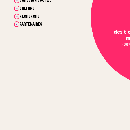
COHÉSION SOCIALE
CULTURE
RECHERCHE
PARTENAIRES
des ti
m
(38%