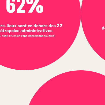
62%
ers-lieux sont en dehors des 22
d
étropoles administratives
 sont situés en zone densément peuplée)