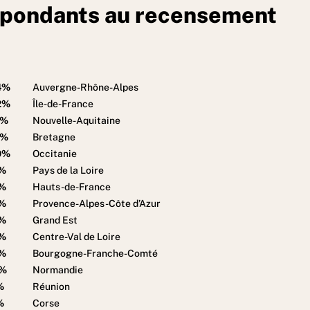
 répondants au recensement
4%
Auvergne-Rhône-Alpes
2%
Île-de-France
1%
Nouvelle-Aquitaine
1%
Bretagne
0%
Occitanie
%
Pays de la Loire
%
Hauts-de-France
%
Provence-Alpes-Côte d’Azur
%
Grand Est
%
Centre-Val de Loire
%
Bourgogne-Franche-Comté
%
Normandie
%
Réunion
%
Corse