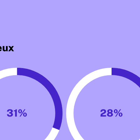
eux
31%
28%