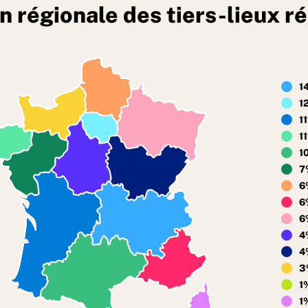
on régionale des tiers-lieux
1
1
1
1
1
7
6
6
6
4
4
3
1
1