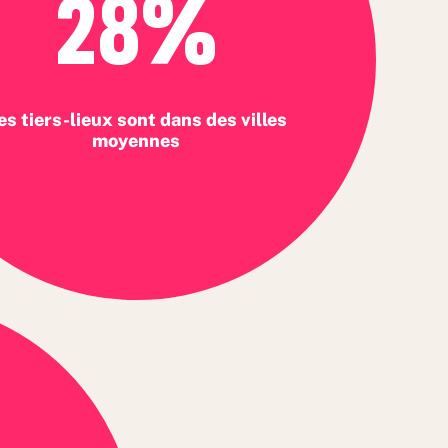
28%
es tiers-lieux sont dans des villes
moyennes