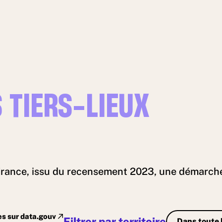
 TIERS-LIEUX
rance, issu du recensement 2023, une démarche c
es sur data.gouv
Filtrer par territoire
Dans toute 