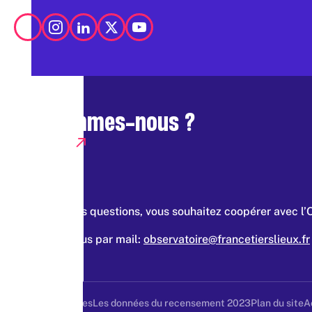
Qui sommes-nous ?
Presse
Vous avez des questions, vous souhaitez coopérer avec l’
Contacter nous par mail:
observatoire@francetierslieux.fr
Mentions légales
Les données du recensement 2023
Plan du site
A