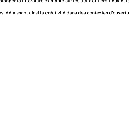
nger la littérature existante sur les lieux et tiers-lieux et
s, délaissant ainsi la créativité dans des contextes d’ouvert