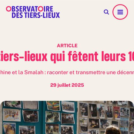
Menu
ARTICLE
iers-lieux qui fêtent leurs 
hine et la Smalah : raconter et transmettre une décenn
29 juillet 2025