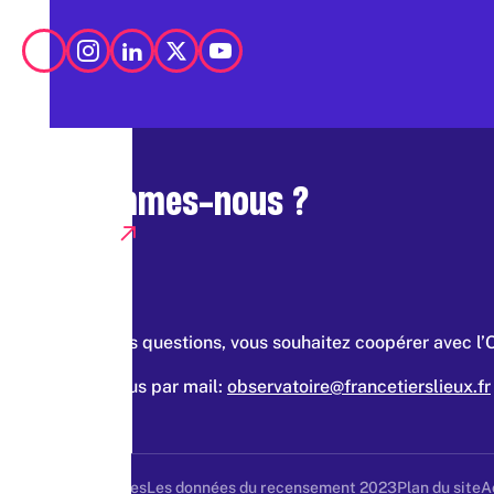
Qui sommes-nous ?
Presse
Vous avez des questions, vous souhaitez coopérer avec l’
Contacter nous par mail:
observatoire@francetierslieux.fr
Mentions légales
Les données du recensement 2023
Plan du site
A