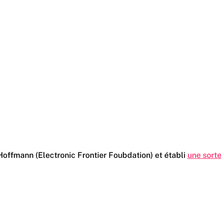
offmann (Electronic Frontier Foubdation) et établi
une sort