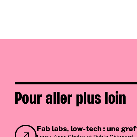
Pour aller plus loin
Fab labs, low-tech : une gref
Laury-Anne Cholez et Pablo Chignard