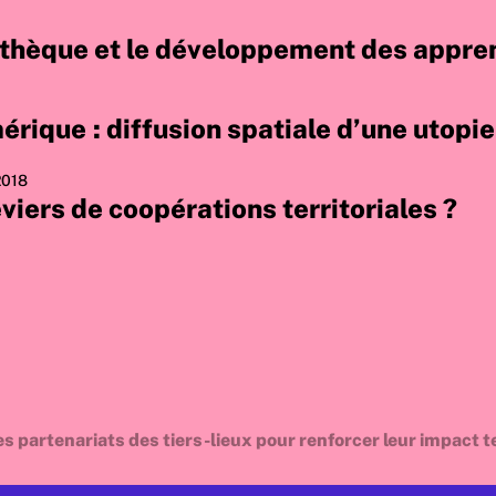
iothèque et le développement des appren
umérique : diffusion spatiale d’une utop
2018
viers de coopérations territoriales ?
s partenariats des tiers-lieux pour renforcer leur impact te