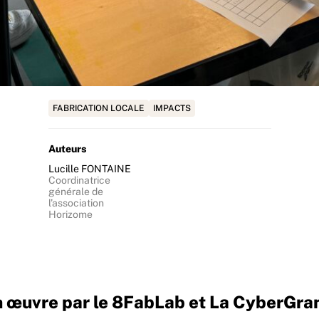
FABRICATION LOCALE
IMPACTS
Auteurs
Lucille FONTAINE
Coordinatrice
générale de
l’association
Horizome
en œuvre par le 8FabLab et La CyberGran