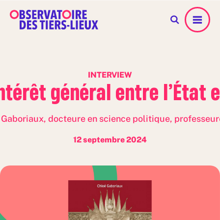
Menu
INTERVIEW
ntérêt général entre l’État et
 Gaboriaux, docteure en science politique, professeur
12 septembre 2024