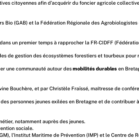
s citoyennes afin d’acquérir du foncier agricole collectivem
urs Bio (GAB) et la Fédération Régionale des Agrobiologistes
e dans un premier temps à rapprocher la FR-CIDFF (Fédération
modes de gestion des écosystèmes forestiers et tourbeux pour
pper une communauté autour des
mobilités durables
en Bretag
vine Bouchère, et par Christèle Fraïssé, maîtresse de confér
le des personnes jeunes exilées en Bretagne et de contribuer
u métier, notamment auprès des jeunes.
ention sociale.
r (SSGM), l’Institut Maritime de Prévention (IMP) et le Cent