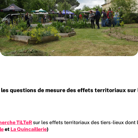
les questions de mesure des effets territoriaux sur l
herche TiLTeR
sur les effets territoriaux des tiers-lieux don
le
et
La Quincaillerie
)