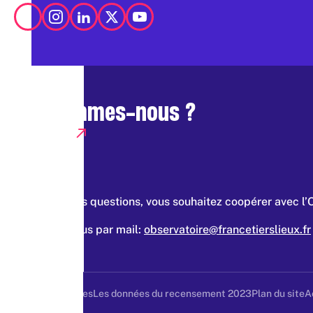
Qui sommes-nous ?
Presse
Vous avez des questions, vous souhaitez coopérer avec l’
Contacter nous par mail:
observatoire@francetierslieux.fr
Mentions légales
Les données du recensement 2023
Plan du site
A