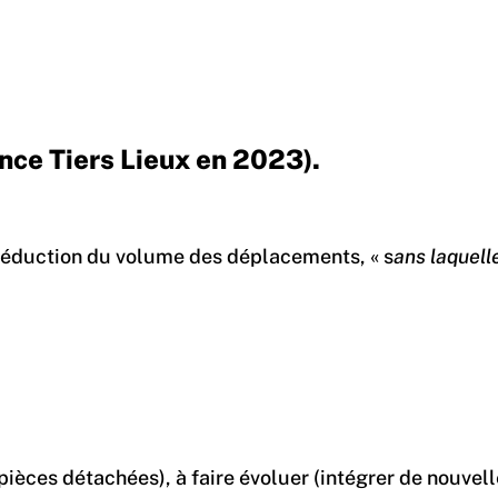
ance Tiers Lieux en 2023).
éduction du volume des déplacements, « s
ans laquell
e pièces détachées), à faire évoluer (intégrer de nouv