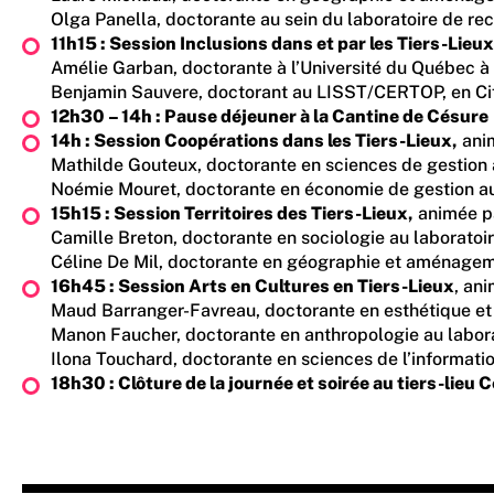
Olga Panella, doctorante au sein du laboratoire de rech
11h15 : Session Inclusions dans et par les Tiers-Lieux
Amélie Garban, doctorante à l’Université du Québec à
Benjamin Sauvere, doctorant au LISST/CERTOP, en Cifre
12h30 – 14h : Pause déjeuner à la Cantine de Césure
14h : Session Coopérations dans les Tiers-Lieux,
anim
Mathilde Gouteux, doctorante en sciences de gestion au
Noémie Mouret, doctorante en économie de gestion au L
15h15 : Session Territoires des Tiers-Lieux,
animée pa
Camille Breton, doctorante en sociologie au laboratoi
Céline De Mil, doctorante en géographie et aménagemen
16h45 : Session Arts en Cultures en Tiers-Lieux
, an
Maud Barranger-Favreau, doctorante en esthétique et th
Manon Faucher, doctorante en anthropologie au laborat
Ilona Touchard, doctorante en sciences de l’informati
18h30 : Clôture de la journée et soirée au tiers-lieu 