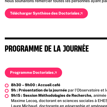
Nous souhaitons remercier toutes les personnes ayant parti
Télécharger Synthèse des Doctoriales
PROGRAMME DE LA JOURNÉE
Programme Doctoriales
8h30 – 9h00 : Accueil café
9h : Présentation de la journée
par l’Observatoire et 
9h15 : Session Méthodologies de Recherche,
animée 
Maxime Lecoq, doctorant en sciences sociales à EHES
Laure Michaud, doctorante en géographie et aménagem