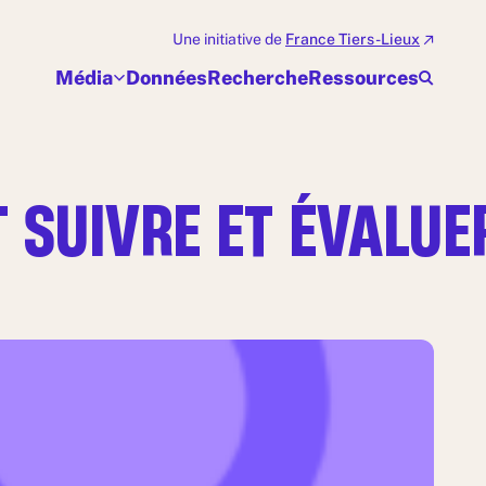
Une initiative de
France Tiers-Lieux
Média
Données
Recherche
Ressources
 SUIVRE ET ÉVALUER