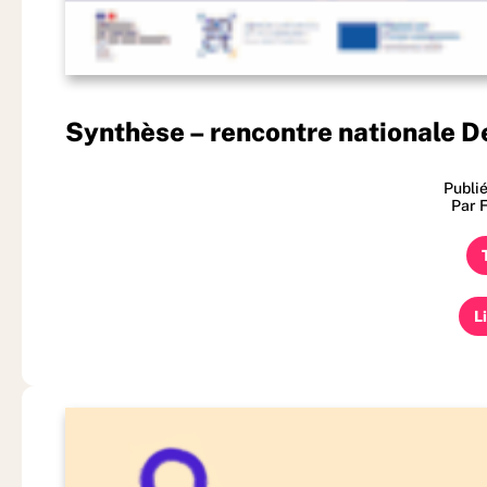
Synthèse – rencontre nationale D
Publi
Par 
L